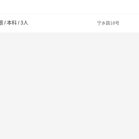
限
/
本科
/
3人
宁乡路18号