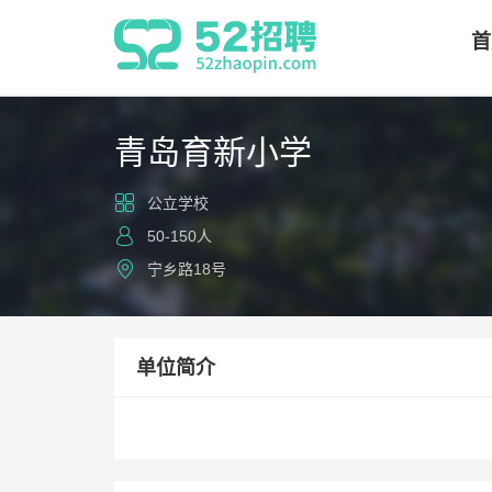
首
青岛育新小学
公立学校
50-150人
宁乡路18号
单位简介