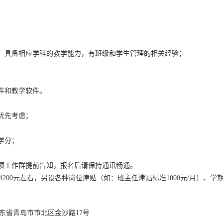
识；具备相应学科的教学能力，有班级和学生管理的相关经验；
件和教学软件。
优先考虑；
学分；
专项工作群提前告知，报名后请保持通讯畅通。
00元左右，另设各种岗位津贴（如：班主任津贴标准1000元/月）、学
山东省青岛市市北区金沙路17号