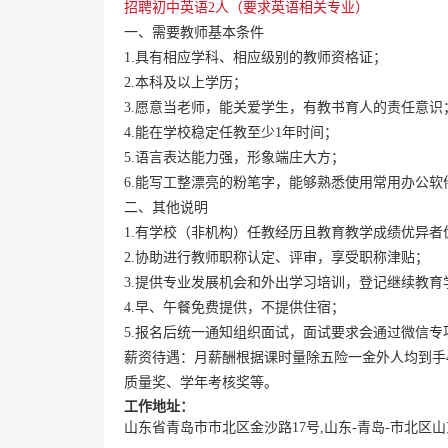
招聘初中英语2人（要求英语相关专业）
一、需要教师基本条件
1.具有相应学科、相应级别的教师资格证；
2.本科及以上学历；
3.愿意当老师，能关爱学生，有教书育人的责任意
4.能在学校稳定任教至少1年时间；
5.语言表达能力强，形象端庄大方；
6.能写工整漂亮的粉笔字，能够熟悉使用常用办公软
二、其他说明
1.有学校（非机构）任教经历且教育教学成绩优异者
2.协助进行教师职称认定、评审，享受职称津贴；
3.提供专业发展机会和外出学习培训，登记继续教育
4.早、午餐免费提供，不提供住宿；
5.报名后统一通知组织面试，面试要求会通过微信
薪资待遇：月薪酬根据课时量除五险一金外人均到手42
质量奖、学年考核奖等。
工作地址：
山东省青岛市市北区金沙路17号,山东-青岛-市北区