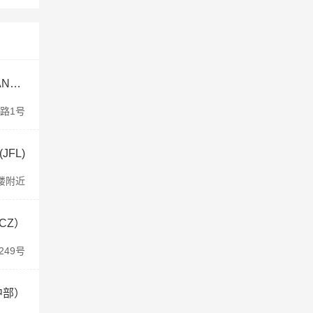
山东青岛李沧某公办初中（LIUSHISANZHOGN）
路1号
FL)
楼附近
CZ）
49号
中部）