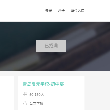
登录
注册
单位入口
已招满
青岛启元学校-初中部
50-150人
公立学校