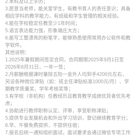
2.本科及以上学历；
3.愿意当老师，能关爱学生，有教书育人的责任意识；具备
相应学科的教学能力，有班级和学生管理的相关经验。
4.能在学校稳定任教至少1年时间；
5.语言表达能力强，形象端庄大方；
6.能写工整漂亮的粉笔字，能够熟悉使用常用办公软件和教
学软件。
其他说明：
1.2025年暑假期间签定合同，合同期限2025年9月1日至
2026年8月31日，一年一签；
2.月薪酬根据课时量除五险一金外人均到手4200元左右，
另设各种岗位津贴（如：班主任津贴标准1000元/月）、学
期教学质量奖、学年考核奖等；
3.有学校（非机构）任教经历且教育教学成绩优异者优先考
虑；
4.协助进行教师职称认定、评审，享受职称津贴；
5.提供专业发展机会和外出学习培训，登记继续教育学分；
6.早、午餐免费提供，不提供住宿；
7.报名后统一通知组织面试，面试要求会通过微信专项工作